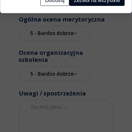
Dostosuj
Zezwól na wszystkie
1 - Kiepska
Ogólna ocena merytoryczna
Ocena organizacyjna
szkolenia
Uwagi / spostrzeżenia