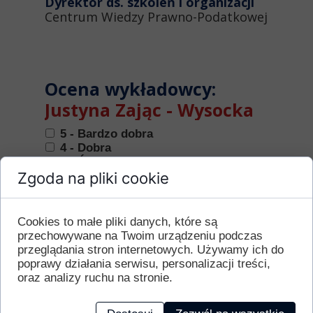
Dyrektor ds. szkoleń i organizacji
Centrum Wiedzy Prawno-Podatkowej
Ocena wykładowcy:
Justyna Zając - Wysocka
5 - Bardzo dobra
4 - Dobra
3 - Średnia
Zgoda na pliki cookie
2 - Przeciętna
1 - Kiepska
Ocena wykładowcy:
Anna
Cookies to małe pliki danych, które są
przechowywane na Twoim urządzeniu podczas
Stokłosa
przeglądania stron internetowych. Używamy ich do
poprawy działania serwisu, personalizacji treści,
5 - Bardzo dobra
oraz analizy ruchu na stronie.
4 - Dobra
3 - Średnia
2 - Przeciętna